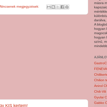
másra m
Nincsenek megjegyzések:
kapszaic
mértékk
különböz
darálva,
A blogbó
hogyan 
magocsk
hogyan l
színű, m
mindebb
AJÁNLO
GastroCh
FENEVAD
Chiliker
Chilion 
Anirol Ch
Chili-Vili
Gyulai Ch
Gabko Ch
gy KIS kertem!