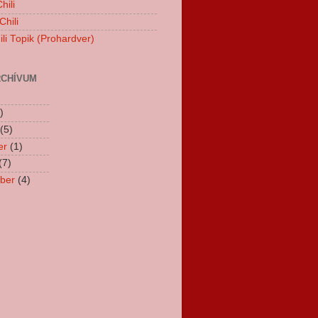
hili
hili
li Topik (Prohardver)
CHÍVUM
)
(5)
er
(1)
(7)
ber
(4)