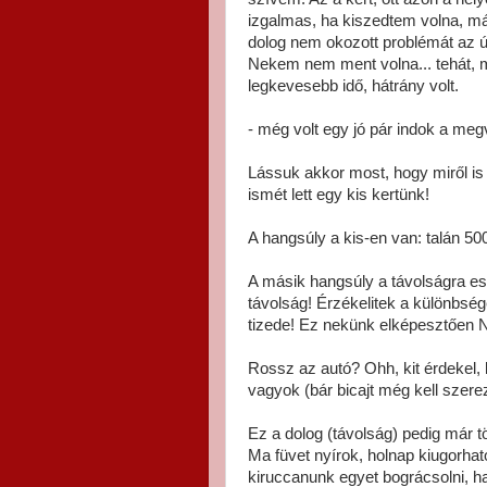
izgalmas, ha kiszedtem volna, m
dolog nem okozott problémát az új 
Nekem nem ment volna... tehát, mive
legkevesebb idő, hátrány volt.
- még volt egy jó pár indok a me
Lássuk akkor most, hogy miről is 
ismét lett egy kis kertünk!
A hangsúly a kis-en van: talán 50
A másik hangsúly a távolságra es
távolság! Érzékelitek a különbsé
tizede! Ez nekünk elképesztően 
Rossz az autó? Ohh, kit érdekel, k
vagyok (bár bicajt még kell szer
Ez a dolog (távolság) pedig már t
Ma füvet nyírok, holnap kiugor
kiruccanunk egyet bográcsolni, 