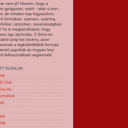
ár nem jó! Hiszem, hogy a
in gyógyszer, ezért - akár a bort -
el, de minden nap fogyasztom,
ő formában: nyersen, szárítva,
 őrölve, szószban, savanyúságban.
l Te is megtanulhatod, hogy
lesz egy aprócska, 2-3mm-es
ából szép kis növény, azon
esznek a legkülönfélébb formájú,
éretű paprikák és hogyan lesz
ől felhasználható végtermék!
TT OLDALAK
ili
 Chili
tész.Hu
termékek
ili
ili
ili