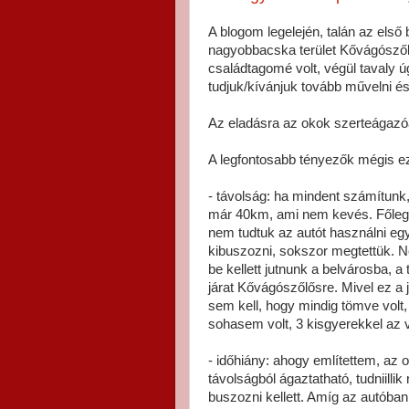
A blogom legelején, talán az első
nagyobbacska terület Kővágószől
családtagomé volt, végül tavaly 
tudjuk/kívánjuk tovább művelni és 
Az eladásra az okok szerteágazóa
A legfontosabb tényezők mégis ez
- távolság: ha mindent számítunk,
már 40km, ami nem kevés. Főleg 
nem tudtuk az autót használni eg
kibuszozni, sokszor megtettük. Ne
be kellett jutnunk a belvárosba, a
járat Kővágószőlősre. Mivel ez a 
sem kell, hogy mindig tömve volt
sohasem volt, 3 kisgyerekkel az 
- időhiány: ahogy említettem, a
távolságból ágaztatható, tudniillik
buszozni kellett. Amíg az autóban