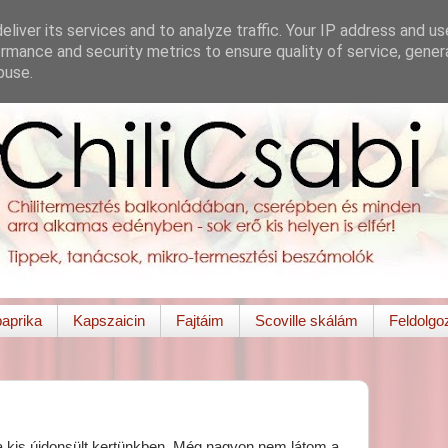
liver its services and to analyze traffic. Your IP address and u
rmance and security metrics to ensure quality of service, gene
buse.
paprika
Kapszaicin
Fajtáim
Scoville skálám
Feldolgo
 a kis újdonsült kertünkben. Még nagyon nem látom a