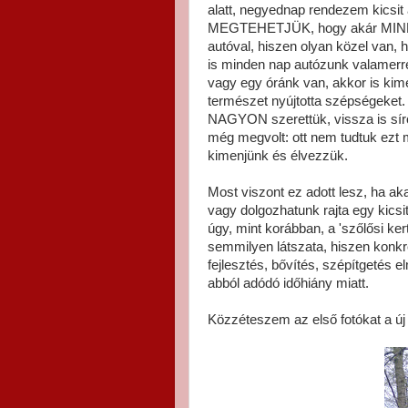
alatt, negyednap rendezem kicsit a 
MEGTEHETJÜK, hogy akár MINDE
autóval, hiszen olyan közel van, 
is minden nap autózunk valamerre,
vagy egy óránk van, akkor is 
természet nyújtotta szépségeket. 
NAGYON szerettük, vissza is síro
még megvolt: ott nem tudtuk ezt 
kimenjünk és élvezzük.
Most viszont ez adott lesz, ha a
vagy dolgozhatunk rajta egy kicsi
úgy, mint korábban, a 'szőlősi ke
semmilyen látszata, hiszen konkré
fejlesztés, bővítés, szépítgetés e
abból adódó időhiány miatt.
Közzéteszem az első fotókat a új t