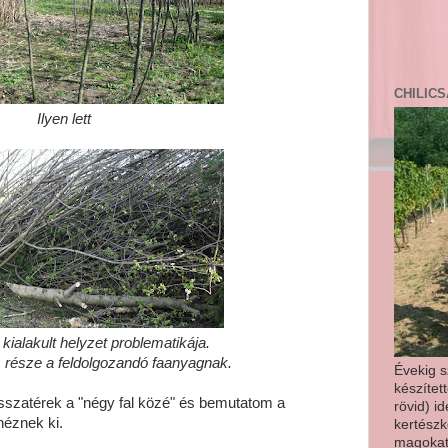
CHILICS
Ilyen lett
 kialakult helyzet problematikája.
 része a feldolgozandó faanyagnak.
Évekig s
készíte
szatérek a "négy fal közé" és bemutatom a
rövid) i
néznek ki.
kertészk
magokat 