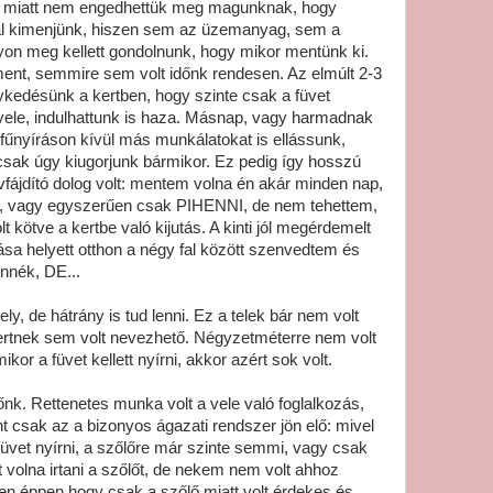
ság miatt nem engedhettük meg magunknak, hogy
al kimenjünk, hiszen sem az üzemanyag, sem a
yon meg kellett gondolnunk, hogy mikor mentünk ki.
ent, semmire sem volt időnk rendesen. Az elmúlt 2-3
ykedésünk a kertben, hogy szinte csak a füvet
 vele, indulhattunk is haza. Másnap, vagy harmadnak
 fűnyíráson kívül más munkálatokat is ellássunk,
sak úgy kiugorjunk bármikor. Ez pedig így hosszú
fájdító dolog volt: mentem volna én akár minden nap,
, vagy egyszerűen csak PIHENNI, de nem tehettem,
 kötve a kertbe való kijutás. A kinti jól megérdemelt
lása helyett otthon a négy fal között szenvedtem és
nék, DE...
ely, de hátrány is tud lenni. Ez a telek bár nem volt
ertnek sem volt nevezhető. Négyzetméterre nem volt
ikor a füvet kellett nyírni, akkor azért sok volt.
őnk. Rettenetes munka volt a vele való foglalkozás,
 csak az a bizonyos ágazati rendszer jön elő: mivel
k füvet nyírni, a szőlőre már szinte semmi, vagy csak
tt volna irtani a szőlőt, de nekem nem volt ahhoz
yen éppen hogy csak a szőlő miatt volt érdekes és