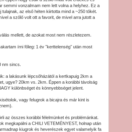
ár semmi vonzalmam nem lett volna a helyhez. Ez a
tulajnak, az első héten kiirtotta mind a ~250 tőkét.
l a szőlő volt ott a favorit, de mivel arra jutott a
gválás mellett, de azokat most nem részletezem.
akartam írni főleg: 1 év "kerttelenség" után most
0 nm sincs.
ik: a lakásunk lépcsőházától a kertkapuig 2km a
get, ugye? 20km vs. 2km. Éppen a korábbi távolság
NAGY különbséget és könnyebbséget jelent.
isétolok, vagy felugrok a bicajra és már kint is
eznem).
örli az összes korábbi félelmünket és problémánkat.
hatok megkapálni a CHILI VETEMÉNYEST, holnap után
harmadnap kiugrok és heverészek egyet valamelyik fa