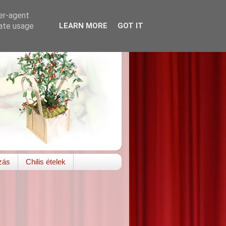
ser-agent
rate usage
LEARN MORE
GOT IT
zás
Chilis ételek