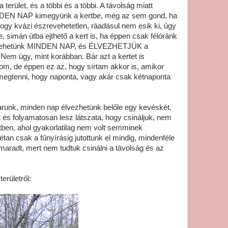
terület, és a többi és a többi. A távolság miatt
N NAP kimegyünk a kertbe, még az sem gond, ha
hogy kvázi észrevehetetlen, ráadásul nem esik ki, úgy
 simán útba ejthető a kert is, ha éppen csak félóránk
kimehetünk MINDEN NAP, és ÉLVEZHETJÜK a
Nem úgy, mint korábban. Bár azt a kertet is
m, de éppen ez az, hogy sírtam akkor is, amikor
megtenni, hogy naponta, vagy akár csak kétnaponta
karunk, minden nap élvezhetünk belőle egy kevéskét,
t és folyamatosan lesz látszata, hogy csináljuk, nem
rtben, ahol gyakorlatilag nem volt semminek
tan csak a fűnyírásig jutottunk el mindig, mindenféle
lmaradt, mert nem tudtuk csinálni a távolság és az
erületről: