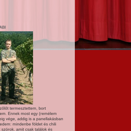
ABI
zőlőt termesztettem, bort
ttem. Ennek most egy (remélem
deig vége, addig is a panellakásban
edem: mindenbe földet és chili
szórok, amit csak találok és