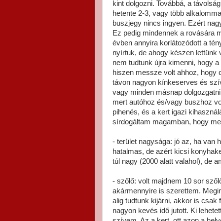
kint dolgozni. Továbbá, a távol
hetente 2-3, vagy több alkalomm
buszjegy nincs ingyen. Ezért nag
Ez pedig mindennek a rovására m
évben annyira korlátozódott a tén
nyírtuk, de ahogy készen lettünk
nem tudtunk újra kimenni, hogy a
hiszen messze volt ahhoz, hogy c
távon nagyon kínkeserves és szív
vagy minden másnap dolgozgatni
mert autóhoz és/vagy buszhoz volt
pihenés, és a kert igazi kihaszná
sírdogáltam magamban, hogy men
- terület nagysága: jó az, ha van h
hatalmas, de azért kicsi konyhak
túl nagy (2000 alatt valahol), de am
- szőlő: volt majdnem 10 sor szől
akármennyire is szerettem. Megint
alig tudtunk kijárni, akkor is csa
nagyon kevés idő jutott. Ki lehete
szívem. Az a kert, ott azon a hel