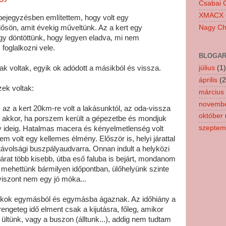
Csabai C
XMACX C
 bejegyzésben említettem, hogy volt egy
Nagy Chi
ősön, amit évekig műveltünk. Az a kert egy
úgy döntöttünk, hogy legyen eladva, mi nem
foglalkozni vele.
BLOGAR
k voltak, egyik ok adódott a másikból és vissza.
július
(1)
április
(2
ek voltak:
március
novemb
 az a kert 20km-re volt a lakásunktól, az oda-vissza
október
akkor, ha porszem került a gépezetbe és mondjuk
szeptem
y ideig. Hatalmas macera és kényelmetlenség volt
m volt egy kellemes élmény. Először is, helyi járattal
 távolsági buszpályaudvarra. Onnan indult a helyközi
járat több kisebb, útba eső faluba is bejárt, mondanom
, mehettünk bármilyen időpontban, ülőhelyünk szinte
viszont nem egy jó móka...
z okok egymásból és egymásba ágaznak. Az időhiány a
 rengeteg idő elment csak a kijutásra, főleg, amikor
 ültünk, vagy a buszon (álltunk...), addig nem tudtam