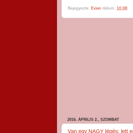
Bejegyezte:
Exian
dátum:
10:08
2016. ÁPRILIS 2., SZOMBAT
Van egy NAGY lépés: lett e