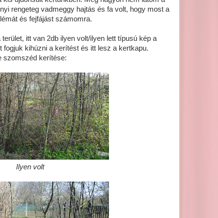
Annyi rengeteg vadmeggy hajtás és fa volt, hogy most a
lémát és fejfájást számomra.
rület, itt van 2db ilyen volt/ilyen lett típusú kép a
Itt fogjuk kihúzni a kerítést és itt lesz a kertkapu.
 szomszéd kerítése:
Ilyen volt